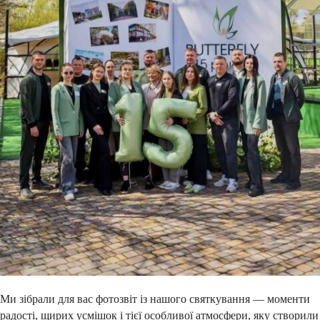
Ми зібрали для вас фотозвіт із нашого святкування — моменти
радості, щирих усмішок і тієї особливої атмосфери, яку створили