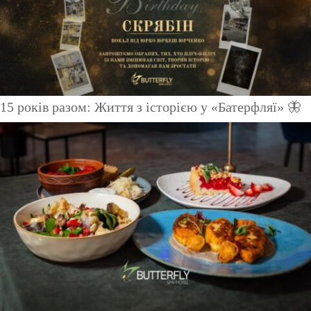
15 років разом: Життя з історією у «Батерфляї» 🦋